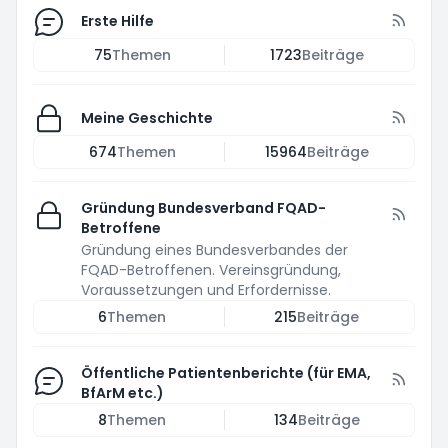
Erste Hilfe
75
Themen
1723
Beiträge
Meine Geschichte
674
Themen
15964
Beiträge
Gründung Bundesverband FQAD-
Betroffene
Gründung eines Bundesverbandes der
FQAD-Betroffenen. Vereinsgründung,
Voraussetzungen und Erfordernisse.
6
Themen
215
Beiträge
Öffentliche Patientenberichte (für EMA,
BfArM etc.)
8
Themen
134
Beiträge