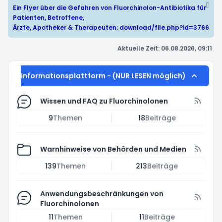
Ein Flyer über die Gefahren von Fluorchinolon-Antibiotika für
Patienten, Betroffene,
Ärzte, Apotheker & Therapeuten:
download/file.php?id=3766
Aktuelle Zeit: 06.08.2026, 09:11
Informationsplattform - (NUR LESEN möglich)
Wissen und FAQ zu Fluorchinolonen
9
Themen
18
Beiträge
Warnhinweise von Behörden und Medien
139
Themen
213
Beiträge
Anwendungsbeschränkungen von
Fluorchinolonen
11
Themen
11
Beiträge