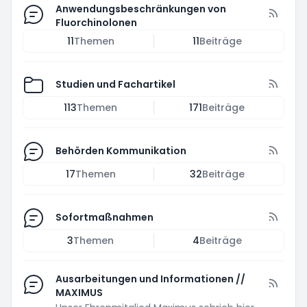
Anwendungsbeschränkungen von
Fluorchinolonen
11
Themen
11
Beiträge
Studien und Fachartikel
113
Themen
171
Beiträge
Behörden Kommunikation
17
Themen
32
Beiträge
Sofortmaßnahmen
3
Themen
4
Beiträge
Ausarbeitungen und Informationen //
MAXIMUS