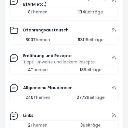
BfArM etc.)
8
Themen
134
Beiträge
Erfahrungsaustausch
800
Themen
9311
Beiträge
Ernährung und Rezepte
Tipps, Hinweise und leckere Rezepte.
4
Themen
18
Beiträge
Allgemeine Plaudereien
240
Themen
2773
Beiträge
Links
2
Themen
3
Beiträge