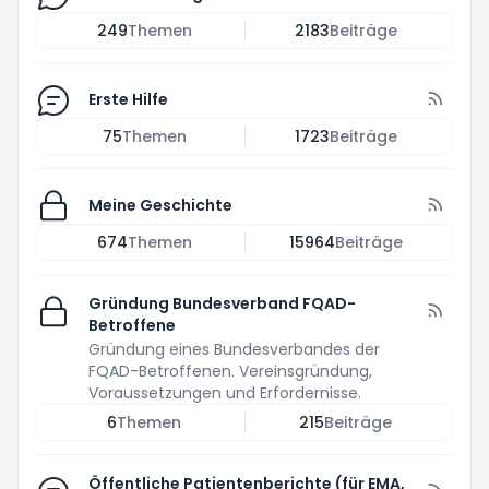
249
Themen
2183
Beiträge
Erste Hilfe
75
Themen
1723
Beiträge
Meine Geschichte
674
Themen
15964
Beiträge
Gründung Bundesverband FQAD-
Betroffene
Gründung eines Bundesverbandes der
FQAD-Betroffenen. Vereinsgründung,
Voraussetzungen und Erfordernisse.
6
Themen
215
Beiträge
Öffentliche Patientenberichte (für EMA,