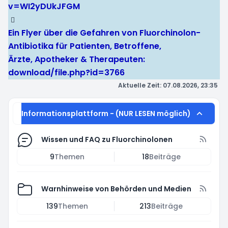
v=WI2yDUkJFGM
Ein Flyer über die Gefahren von Fluorchinolon-
Antibiotika für Patienten, Betroffene,
Ärzte, Apotheker & Therapeuten:
download/file.php?id=3766
Aktuelle Zeit: 07.08.2026, 23:35
Informationsplattform - (NUR LESEN möglich)
Wissen und FAQ zu Fluorchinolonen
9
Themen
18
Beiträge
Warnhinweise von Behörden und Medien
139
Themen
213
Beiträge