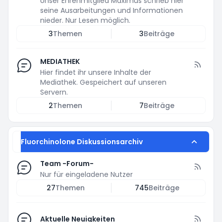
Unser Ehrenmitglied Maximus schrieb hier
seine Ausarbeitungen und Informationen
nieder. Nur Lesen möglich.
3
Themen
3
Beiträge
MEDIATHEK
Hier findet ihr unsere Inhalte der
Mediathek. Gespeichert auf unseren
Servern.
2
Themen
7
Beiträge
Fluorchinolone Diskussionsarchiv
Team -Forum-
Nur für eingeladene Nutzer
27
Themen
745
Beiträge
Aktuelle Neuigkeiten