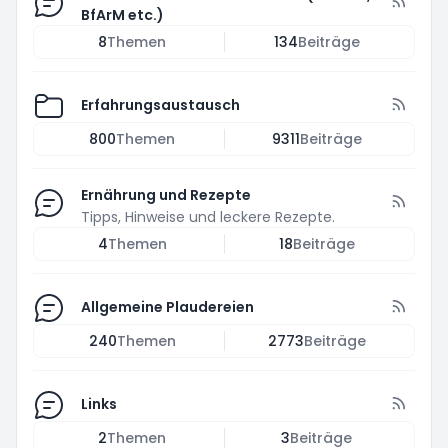
BfArM etc.)
8
Themen
134
Beiträge
Erfahrungsaustausch
800
Themen
9311
Beiträge
Ernährung und Rezepte
Tipps, Hinweise und leckere Rezepte.
4
Themen
18
Beiträge
Allgemeine Plaudereien
240
Themen
2773
Beiträge
Links
2
Themen
3
Beiträge