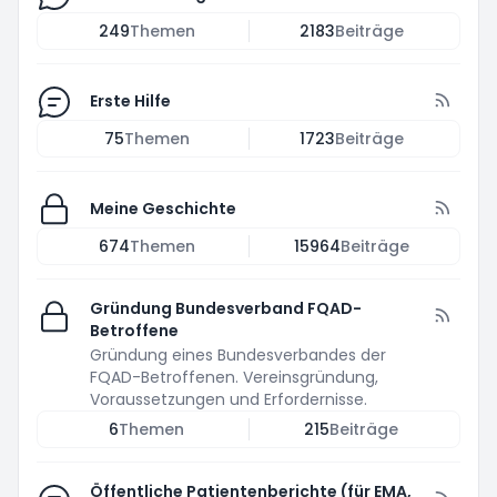
249
Themen
2183
Beiträge
Erste Hilfe
75
Themen
1723
Beiträge
Meine Geschichte
674
Themen
15964
Beiträge
Gründung Bundesverband FQAD-
Betroffene
Gründung eines Bundesverbandes der
FQAD-Betroffenen. Vereinsgründung,
Voraussetzungen und Erfordernisse.
6
Themen
215
Beiträge
Öffentliche Patientenberichte (für EMA,