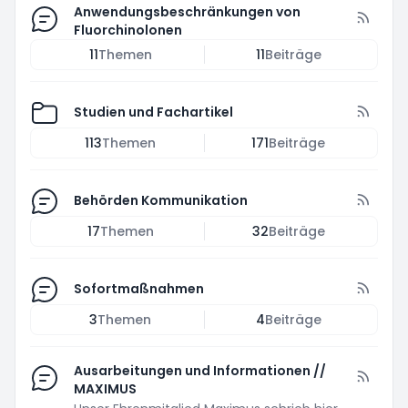
Anwendungsbeschränkungen von
Fluorchinolonen
11
Themen
11
Beiträge
Studien und Fachartikel
113
Themen
171
Beiträge
Behörden Kommunikation
17
Themen
32
Beiträge
Sofortmaßnahmen
3
Themen
4
Beiträge
Ausarbeitungen und Informationen //
MAXIMUS