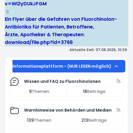
v=WI2yDUkJFGM
Ein Flyer über die Gefahren von Fluorchinolon-
Antibiotika für Patienten, Betroffene,
Ärzte, Apotheker & Therapeuten:
download/file.php?id=3766
Aktuelle Zeit: 07.08.2026, 10:39
Informationsplattform - (NUR LESEN möglich)
Wissen und FAQ zu Fluorchinolonen
9
Themen
18
Beiträge
Warnhinweise von Behörden und Medien
139
Themen
213
Beiträge