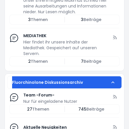
Unser Ehrenmitglied Maximus schrieb hier
seine Ausarbeitungen und Informationen
nieder. Nur Lesen möglich.
3
Themen
3
Beiträge
MEDIATHEK
Hier findet ihr unsere Inhalte der
Mediathek. Gespeichert auf unseren
Servern.
2
Themen
7
Beiträge
Fluorchinolone Diskussionsarchiv
Team -Forum-
Nur für eingeladene Nutzer
27
Themen
745
Beiträge
Aktuelle Neuigkeiten