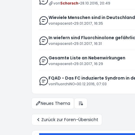
von
Schorsch
»
28.10.2016, 20:49
Wieviele Menschen sind in Deutschland
von
spacerat
»
29.01.2017, 16:35
In wiefern sind Fluorchinolone gefährli
von
spacerat
»
29.01.2017, 16:31
Gesamte Liste an Nebenwirkungen
von
spacerat
»
29.01.2017, 16:29
FQAD - Das FC induzierte Syndrom in 
von
FluorchiNO
»
30.12.2016, 07:03
Neues Thema
Anzeige- und Sortierungs-E
Zurück zur Foren-Übersicht