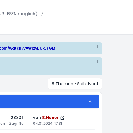
UR LESEN möglich)
e.com/watch?v=WI2yDUkJFGM
8 Themen • Seite
1
von
1
128831
von
S.Heuer
ten
Zugriffe
04.01.2024, 17:31