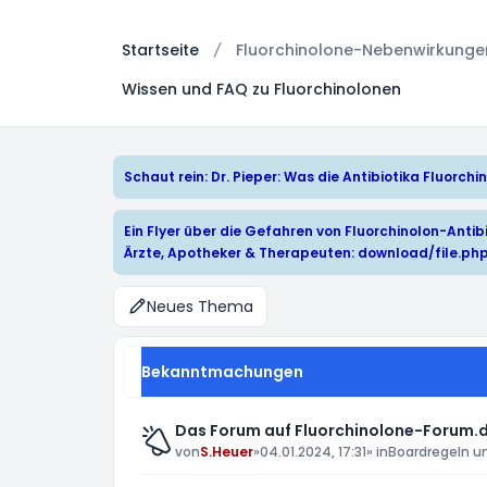
Startseite
Fluorchinolone-Nebenwirkungen:
Wissen und FAQ zu Fluorchinolonen
Schaut rein: Dr. Pieper: Was die Antibiotika Fluorc
Ein Flyer über die Gefahren von Fluorchinolon-Antibi
Ärzte, Apotheker & Therapeuten:
download/file.ph
Neues Thema
Bekanntmachungen
Das Forum auf Fluorchinolone-Forum.d
von
S.Heuer
»
04.01.2024, 17:31
» in
Boardregeln u