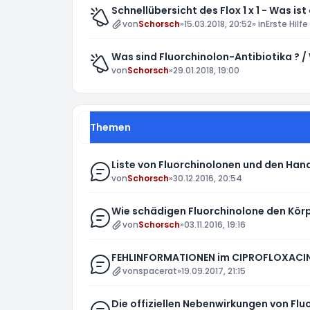
Schnellübersicht des Flox 1 x 1 - Was ist
von
Schorsch
»
15.03.2018, 20:52
» in
Erste Hilfe
Was sind Fluorchinolon-Antibiotika ? /
von
Schorsch
»
29.01.2018, 19:00
Themen
Liste von Fluorchinolonen und den Ha
von
Schorsch
»
30.12.2016, 20:54
Wie schädigen Fluorchinolone den Körp
von
Schorsch
»
03.11.2016, 19:16
FEHLINFORMATIONEN im CIPROFLOXACIN
von
spacerat
»
19.09.2017, 21:15
Die offiziellen Nebenwirkungen von Fl