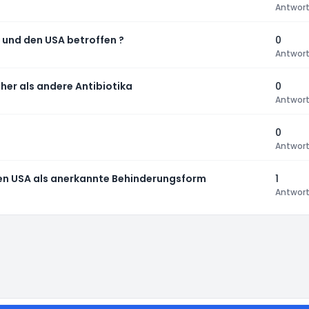
Antwor
 und den USA betroffen ?
0
Antwor
cher als andere Antibiotika
0
Antwor
0
Antwor
den USA als anerkannte Behinderungsform
1
Antwor
instellungen