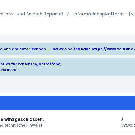
 Info- und Selbsthilfeportal
Informationsplattform - (N
hinolone anrichten können – und was helfen kann
https://www.youtub
otika für Patienten, Betroffene,
p?id=3766
e wird geschlossen.
0
nd technische Hinweise
Antwor