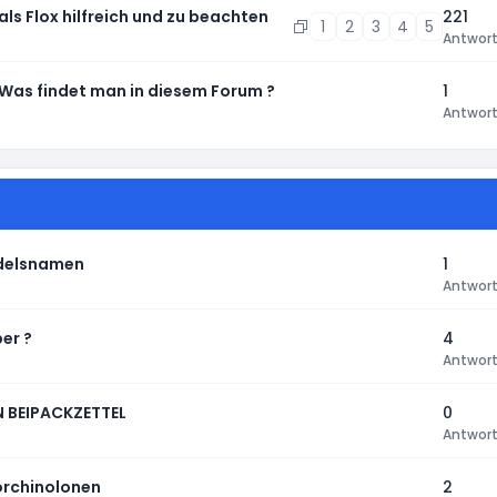
 als Flox hilfreich und zu beachten
221
1
2
3
4
5
Antwor
 Was findet man in diesem Forum ?
1
Antwor
ndelsnamen
1
Antwor
er ?
4
Antwor
 BEIPACKZETTEL
0
Antwor
uorchinolonen
2