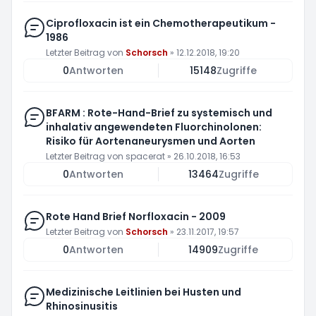
Ciprofloxacin ist ein Chemotherapeutikum -
1986
Letzter Beitrag von
Schorsch
»
12.12.2018, 19:20
0
Antworten
15148
Zugriffe
BFARM : Rote-Hand-Brief zu systemisch und
inhalativ angewendeten Fluorchinolonen:
Risiko für Aortenaneurysmen und Aorten
Letzter Beitrag von
spacerat
»
26.10.2018, 16:53
0
Antworten
13464
Zugriffe
Rote Hand Brief Norfloxacin - 2009
Letzter Beitrag von
Schorsch
»
23.11.2017, 19:57
0
Antworten
14909
Zugriffe
Medizinische Leitlinien bei Husten und
Rhinosinusitis