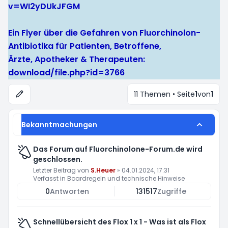
v=WI2yDUkJFGM
Ein Flyer über die Gefahren von Fluorchinolon-
Antibiotika für Patienten, Betroffene,
Ärzte, Apotheker & Therapeuten:
download/file.php?id=3766
11 Themen • Seite
1
von
1
Bekanntmachungen
Das Forum auf Fluorchinolone-Forum.de wird
geschlossen.
Letzter Beitrag von
S.Heuer
»
04.01.2024, 17:31
Verfasst in
Boardregeln und technische Hinweise
0
Antworten
131517
Zugriffe
Schnellübersicht des Flox 1 x 1 - Was ist als Flox