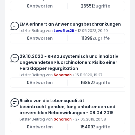
0
Antworten
26551
Zugriffe
EMA erinnert an Anwendungsbeschränkungen
Letzter Beitrag von
Levoflox26
»
12.05.2023, 20:20
0
Antworten
11399
Zugriffe
29.10.2020 - RHB zu systemisch und inhalativ
angewendeten Fluorchinolonen: Risiko einer
Herzklappenregurgitation
Letzter Beitrag von
Schorsch
»
15.11.2020, 19:27
0
Antworten
16852
Zugriffe
Risiko von die Lebensqualität
beeinträchtigenden, lang anhaltenden und
irreversiblen Nebenwirkungen - 08.04.2019
Letzter Beitrag von
Schorsch
»
27.05.2019, 20:58
0
Antworten
15409
Zugriffe