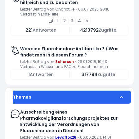
hilfreich und zu beachten
Letzter Beitrag von
Charlotilie
»
06.07.2023, 20:16
Verfasst in
Erste Hilfe
1
2
3
4
5
221
Antworten
4213792
Zugriffe
Was sind Fluorchinolon-Antibiotika ? / Was
findet man in diesem Forum ?
Letzter Beitrag von
Schorsch
»
29.01.2018, 19:40
Verfasst in
Wissen und FAQ zu Fluorchinolonen
1
Antworten
317794
Zugriffe
Themen
Ausschreibung eines
Pharmakovigilanzforschungsprojektes zur
Entwicklung der Verordnungen von
Fluorchinolonen in Deutschl
Letzter Beitrag von
Levoflox26
»
06.06.2024, 14:01