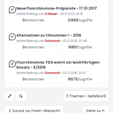
Neue Fluorchinolone-Präparate - 17.01.2017
Letzter Beitrag von
S.Heuer
»
23.01.2017, 16:15
0
Antworten
21889
Zugriffe
Alternativen zu Chinolonen ? - 2016
Letzter Beitrag von
Schorsch
»
03.11.2016, 20:48
0
Antworten
18851
Zugriffe
Fluorchinolone: FDA warnt vor leichtfertigem
Einsatz - 5/2016
Letzter Beitrag von
Schorsch
»
02.11.2016, 20:31
0
Antworten
18575
Zugriffe
11 Themen • Seite
1
von
1
Anzeige- und Sortierungs-Einstellungen
Zurück zur Foren-Übersicht
Gehe zu