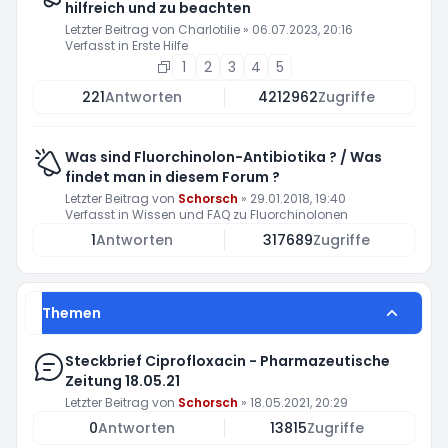
hilfreich und zu beachten
Letzter Beitrag von
Charlotilie
»
06.07.2023, 20:16
Verfasst in
Erste Hilfe
1
2
3
4
5
221
Antworten
4212962
Zugriffe
Was sind Fluorchinolon-Antibiotika ? / Was
findet man in diesem Forum ?
Letzter Beitrag von
Schorsch
»
29.01.2018, 19:40
Verfasst in
Wissen und FAQ zu Fluorchinolonen
1
Antworten
317689
Zugriffe
Themen
Steckbrief Ciprofloxacin - Pharmazeutische
Zeitung 18.05.21
Letzter Beitrag von
Schorsch
»
18.05.2021, 20:29
0
Antworten
13815
Zugriffe