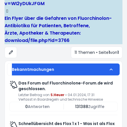
v=WI2yDUkJFGM
Ein Flyer über die Gefahren von Fluorchinolon-
Antibiotika für Patienten, Betroffene,
Ärzte, Apotheker & Therapeuten:
download/file.php?id=3766
11 Themen • Seite
1
von
1
Bekanntmachungen
Das Forum auf Fluorchinolone-Forum.de wird
geschlossen.
Letzter Beitrag von
S.Heuer
»
04.01.2024, 17:31
Verfasst in
Boardregeln und technische Hinweise
0
Antworten
131388
Zugriffe
Schnellübersicht des Flox 1 x 1 - Was ist als Flox