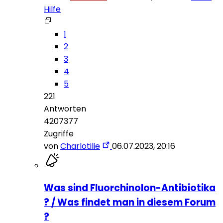
Hilfe
1
2
3
4
5
221
Antworten
4207377
Zugriffe
von
Charlotilie
06.07.2023, 20:16
Was sind Fluorchinolon-Antibiotika
? / Was findet man in diesem Forum
?