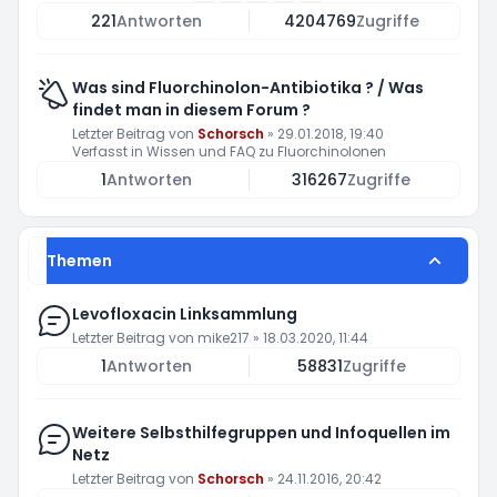
221
Antworten
4204769
Zugriffe
Was sind Fluorchinolon-Antibiotika ? / Was
findet man in diesem Forum ?
Letzter Beitrag von
Schorsch
»
29.01.2018, 19:40
Verfasst in
Wissen und FAQ zu Fluorchinolonen
1
Antworten
316267
Zugriffe
Themen
Levofloxacin Linksammlung
Letzter Beitrag von
mike217
»
18.03.2020, 11:44
1
Antworten
58831
Zugriffe
Weitere Selbsthilfegruppen und Infoquellen im
Netz
Letzter Beitrag von
Schorsch
»
24.11.2016, 20:42