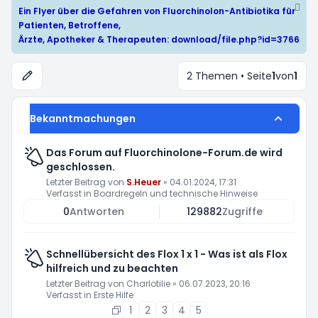
Ein Flyer über die Gefahren von Fluorchinolon-Antibiotika für
Patienten, Betroffene,
Ärzte, Apotheker & Therapeuten:
download/file.php?id=3766
2 Themen • Seite
1
von
1
Bekanntmachungen
Das Forum auf Fluorchinolone-Forum.de wird
geschlossen.
Letzter Beitrag von
S.Heuer
»
04.01.2024, 17:31
Verfasst in
Boardregeln und technische Hinweise
0
Antworten
129882
Zugriffe
Schnellübersicht des Flox 1 x 1 - Was ist als Flox
hilfreich und zu beachten
Letzter Beitrag von
Charlotilie
»
06.07.2023, 20:16
Verfasst in
Erste Hilfe
1
2
3
4
5