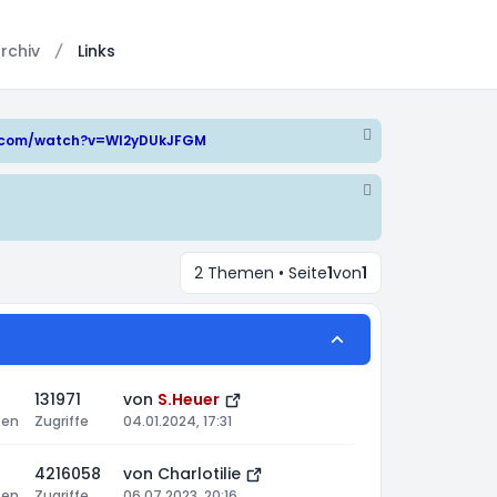
rchiv
Links
e.com/watch?v=WI2yDUkJFGM
2 Themen • Seite
1
von
1
131971
von
S.Heuer
ten
Zugriffe
04.01.2024, 17:31
4216058
von
Charlotilie
ten
Zugriffe
06.07.2023, 20:16