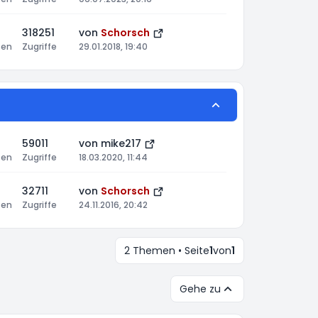
318251
von
Schorsch
ten
Zugriffe
29.01.2018, 19:40
59011
von
mike217
ten
Zugriffe
18.03.2020, 11:44
32711
von
Schorsch
ten
Zugriffe
24.11.2016, 20:42
2 Themen • Seite
1
von
1
Gehe zu