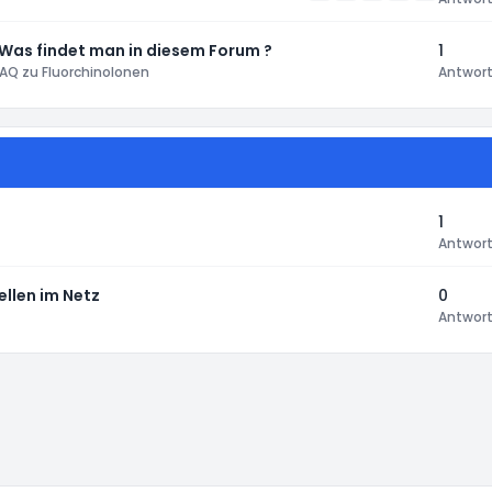
 Was findet man in diesem Forum ?
1
AQ zu Fluorchinolonen
Antwor
1
Antwor
ellen im Netz
0
Antwor
instellungen