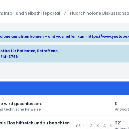
 Info- und Selbsthilfeportal
Fluorchinolone Diskussionsa
hinolone anrichten können – und was helfen kann
https://www.youtub
otika für Patienten, Betroffene,
p?id=3766
e wird geschlossen.
0
nd technische Hinweise
Antwor
 als Flox hilfreich und zu beachten
221
1
2
3
4
5
Antwor