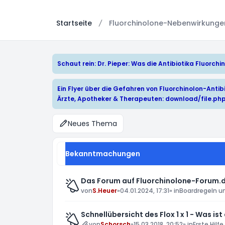
Startseite
Fluorchinolone-Nebenwirkungen:
Schaut rein: Dr. Pieper: Was die Antibiotika Fluorc
Ein Flyer über die Gefahren von Fluorchinolon-Antibi
Ärzte, Apotheker & Therapeuten:
download/file.ph
Neues Thema
Bekanntmachungen
Das Forum auf Fluorchinolone-Forum.d
von
S.Heuer
»
04.01.2024, 17:31
» in
Boardregeln u
Schnellübersicht des Flox 1 x 1 - Was ist
von
Schorsch
»
15.03.2018, 20:52
» in
Erste Hilfe