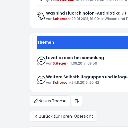
Was sind Fluorchinolon-Antibiotika ? /
von
Schorsch
»
29.01.2018, 19:00
» in
Wissen und F
Themen
Levofloxacin Linksammlung
von
S.Heuer
»
14.08.2017, 08:56
Weitere Selbsthilfegruppen und Infoqu
von
Schorsch
»
24.11.2016, 20:42
Neues Thema
Anzeige- und Sortierungs-E
Zurück zur Foren-Übersicht