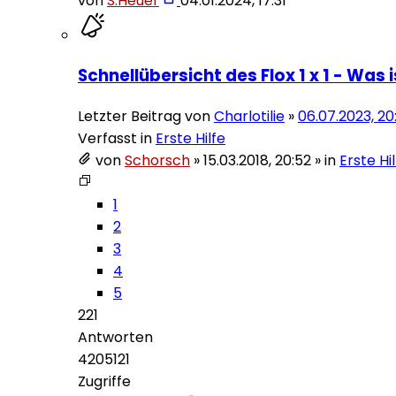
von
S.Heuer
04.01.2024, 17:31
Schnellübersicht des Flox 1 x 1 - Was 
Letzter Beitrag von
Charlotilie
»
06.07.2023, 20
Verfasst in
Erste Hilfe
von
Schorsch
»
15.03.2018, 20:52
» in
Erste Hi
1
2
3
4
5
221
Antworten
4205121
Zugriffe