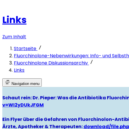
Links
Zum Inhalt
Startseite
Fluorchinolone-Nebenwirkungen: Info- und Selbsthi
Fluorchinolone Diskussionsarchiv
Links
Navigation menu
Schaut rein: Dr. Pieper: Was die Antibiotika Fluorc
v=WI2yDUkJFGM
Ein Flyer über die Gefahren von Fluorchinolon-Antibi
Ärzte, Apotheker & Therapeuten:
download/file.ph