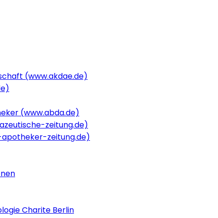
schaft (www.akdae.de)
de)
heker (www.abda.de)
zeutische-zeitung.de)
apotheker-zeitung.de)
onen
logie Charite Berlin