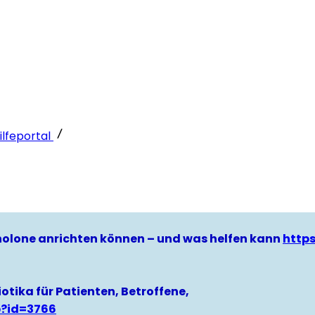
lfeportal
hinolone anrichten können – und was helfen kann
http
otika für Patienten, Betroffene,
p?id=3766