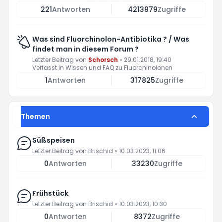
221
Antworten
4213979
Zugriffe
Was sind Fluorchinolon-Antibiotika ? / Was
findet man in diesem Forum ?
Letzter Beitrag von
Schorsch
»
29.01.2018, 19:40
Verfasst in
Wissen und FAQ zu Fluorchinolonen
1
Antworten
317825
Zugriffe
Themen
Süßspeisen
Letzter Beitrag von
Brischid
»
10.03.2023, 11:06
0
Antworten
33230
Zugriffe
Frühstück
Letzter Beitrag von
Brischid
»
10.03.2023, 10:30
0
Antworten
8372
Zugriffe