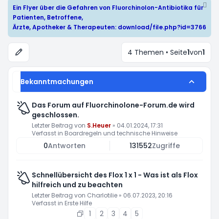
Ein Flyer über die Gefahren von Fluorchinolon-Antibiotika für
Patienten, Betroffene,
Ärzte, Apotheker & Therapeuten:
download/file.php?id=3766
4 Themen • Seite
1
von
1
Bekanntmachungen
Das Forum auf Fluorchinolone-Forum.de wird
geschlossen.
Letzter Beitrag von
S.Heuer
»
04.01.2024, 17:31
Verfasst in
Boardregeln und technische Hinweise
0
Antworten
131552
Zugriffe
Schnellübersicht des Flox 1 x 1 - Was ist als Flox
hilfreich und zu beachten
Letzter Beitrag von
Charlotilie
»
06.07.2023, 20:16
Verfasst in
Erste Hilfe
1
2
3
4
5