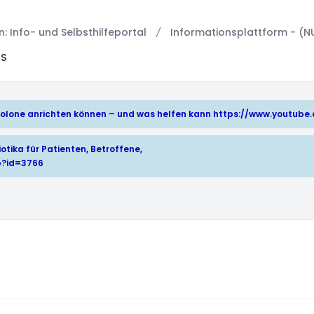
 Info- und Selbsthilfeportal
Informationsplattform - (N
US
hinolone anrichten können – und was helfen kann
https://www.youtub
otika für Patienten, Betroffene,
p?id=3766