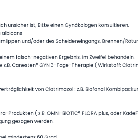
ch unsicher ist, Bitte einen Gynäkologen konsultieren.
a albicans
hamlippen und/oder des Scheideneingangs, Brennen/Röt
 einem falsch-negativen Ergebnis. Im Zweifel behandeln.
 z.B. Canesten® GYN 3-Tage-Therapie ( Wirkstoff: Clotri
rträglichkeit von Clotrimazol : z.B. Biofanal Kombipackun
ra-Produkten ( z.B. OMNi-BiOTiC® FLORA plus, oder Kade
ägung gezogen werden.
bei mindestens 60 Grad