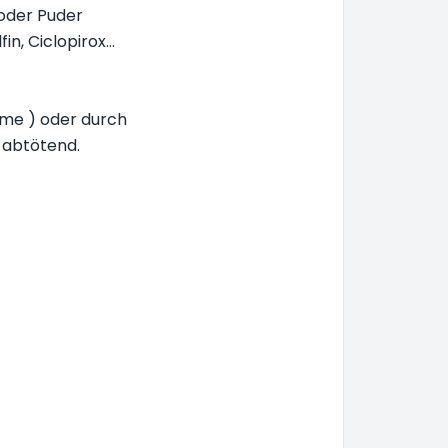
 oder Puder
n, Ciclopirox...
me ) oder durch
 abtötend.