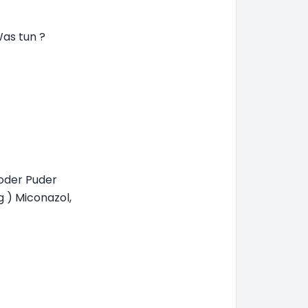
Was tun ?
 oder Puder
g ) Miconazol,