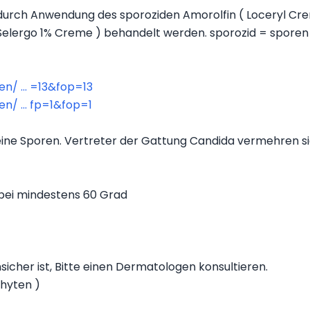
urch Anwendung des sporoziden Amorolfin ( Loceryl Cre
Selergo 1% Creme ) behandelt werden. sporozid = sporen
/ ... =13&fop=13
/ ... fp=1&fop=1
eine Sporen. Vertreter der Gattung Candida vermehren 
bei mindestens 60 Grad
sicher ist, Bitte einen Dermatologen konsultieren.
phyten )