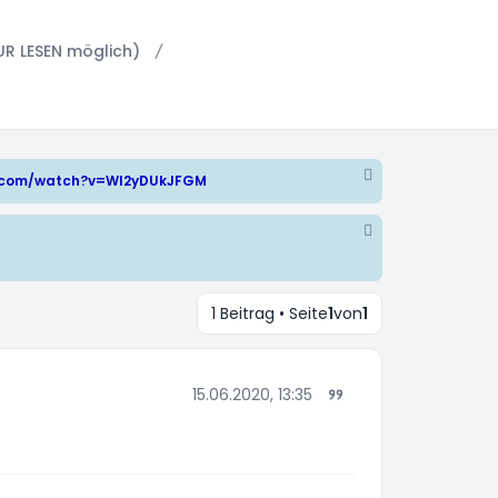
UR LESEN möglich)
e.com/watch?v=WI2yDUkJFGM
1 Beitrag • Seite
1
von
1
15.06.2020, 13:35