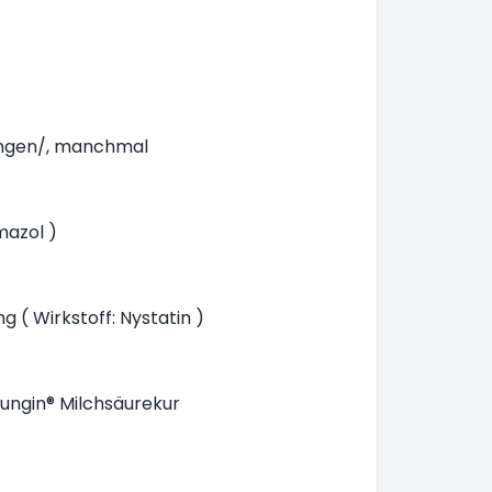
ungen/, manchmal
mazol )
g ( Wirkstoff: Nystatin )
Fungin® Milchsäurekur