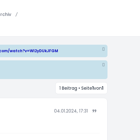
rchiv
e.com/watch?v=WI2yDUkJFGM
1 Beitrag • Seite
1
von
1
04.01.2024, 17:31