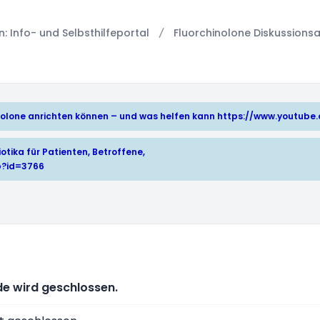
 Info- und Selbsthilfeportal
Fluorchinolone Diskussionsa
hinolone anrichten können – und was helfen kann
https://www.youtub
otika für Patienten, Betroffene,
p?id=3766
e wird geschlossen.