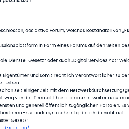
t geschlossen
chlossen, das aktive Forum, welches Bestandteil von „Fl
skussionsplattform in Form eines Forums auf den Seiten d
itale Dienste-Gesetz“ oder auch „Digital Services Act“ w
s Eigentümer und somit rechtlich Verantwortlicher zu dem
etreiben.
h schon seit einiger Zeit mit dem Netzwerkdurchsetzungsg
 weit weg von der Thematik) sind die immer weiter ausufe
nsten und generell öffentlich zugänglichen Portalen. Es w
 bestehen -nur anders, so schnell gebe ich da nicht auf.
enste-Gesetz“
... d-sperren/