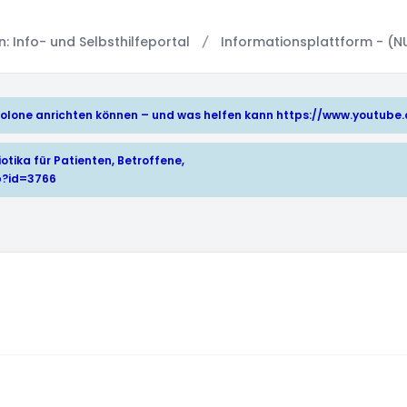
 Info- und Selbsthilfeportal
Informationsplattform - (N
hinolone anrichten können – und was helfen kann
https://www.youtub
otika für Patienten, Betroffene,
p?id=3766