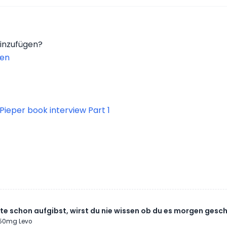
hinzufügen?
nen
 Pieper book interview Part 1
e schon aufgibst, wirst du nie wissen ob du es morgen gesch
 250mg Levo