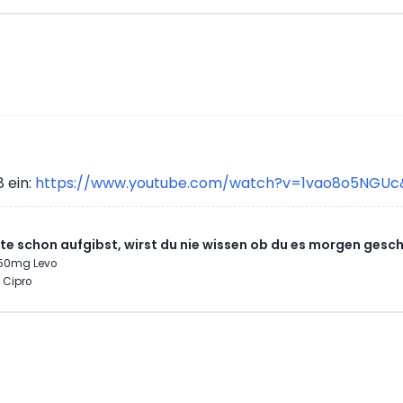
8 ein:
https://www.youtube.com/watch?v=1vao8o5NGUc
e schon aufgibst, wirst du nie wissen ob du es morgen gesch
 250mg Levo
 Cipro