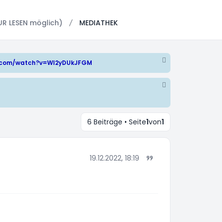
UR LESEN möglich)
MEDIATHEK
e.com/watch?v=WI2yDUkJFGM
6 Beiträge • Seite
1
von
1
19.12.2022, 18:19