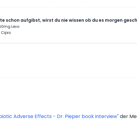
e schon aufgibst, wirst du nie wissen ob du es morgen gesch
 250mg Levo
 Cipro
biotic Adverse Effects - Dr. Pieper book interview"
der Med