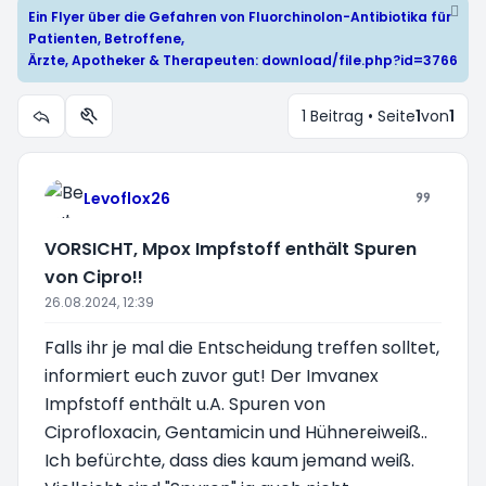
Ein Flyer über die Gefahren von Fluorchinolon-Antibiotika für
Patienten, Betroffene,
Ärzte, Apotheker & Therapeuten:
download/file.php?id=3766
1 Beitrag • Seite
1
von
1
Themen-Optionen
Levoflox26
VORSICHT, Mpox Impfstoff enthält Spuren
von Cipro!!
26.08.2024, 12:39
Falls ihr je mal die Entscheidung treffen solltet,
informiert euch zuvor gut! Der Imvanex
Impfstoff enthält u.A. Spuren von
Ciprofloxacin, Gentamicin und Hühnereiweiß..
Ich befürchte, dass dies kaum jemand weiß.