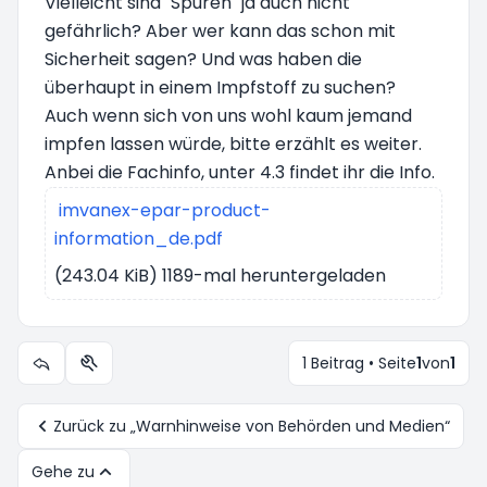
Vielleicht sind "Spuren" ja auch nicht
gefährlich? Aber wer kann das schon mit
Sicherheit sagen? Und was haben die
überhaupt in einem Impfstoff zu suchen?
Auch wenn sich von uns wohl kaum jemand
impfen lassen würde, bitte erzählt es weiter.
Anbei die Fachinfo, unter 4.3 findet ihr die Info.
imvanex-epar-product-
information_de.pdf
(243.04 KiB) 1189-mal heruntergeladen
1 Beitrag • Seite
1
von
1
Themen-Optionen
Zurück zu „Warnhinweise von Behörden und Medien“
Gehe zu