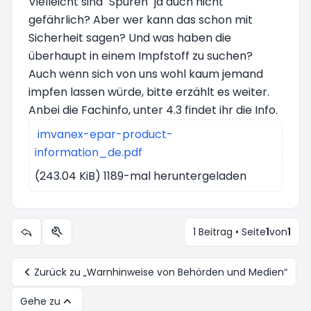
Vielleicht sind "Spuren" ja auch nicht
gefährlich? Aber wer kann das schon mit
Sicherheit sagen? Und was haben die
überhaupt in einem Impfstoff zu suchen?
Auch wenn sich von uns wohl kaum jemand
impfen lassen würde, bitte erzählt es weiter.
Anbei die Fachinfo, unter 4.3 findet ihr die Info.
imvanex-epar-product-
information_de.pdf
(243.04 KiB) 1189-mal heruntergeladen
1 Beitrag • Seite
1
von
1
Themen-Optionen
Zurück zu „Warnhinweise von Behörden und Medien“
Gehe zu