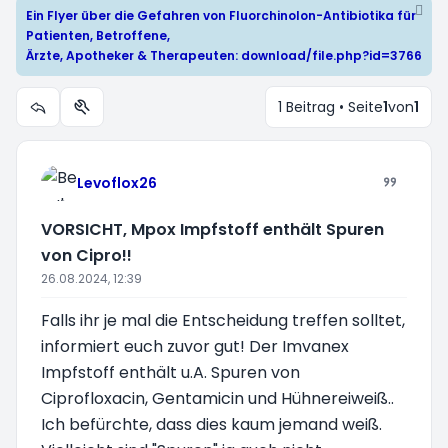
Ein Flyer über die Gefahren von Fluorchinolon-Antibiotika für
Patienten, Betroffene,
Ärzte, Apotheker & Therapeuten:
download/file.php?id=3766
1 Beitrag • Seite
1
von
1
Themen-Optionen
Levoflox26
VORSICHT, Mpox Impfstoff enthält Spuren
von Cipro!!
26.08.2024, 12:39
Falls ihr je mal die Entscheidung treffen solltet,
informiert euch zuvor gut! Der Imvanex
Impfstoff enthält u.A. Spuren von
Ciprofloxacin, Gentamicin und Hühnereiweiß..
Ich befürchte, dass dies kaum jemand weiß.