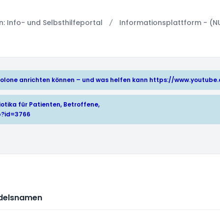
 Info- und Selbsthilfeportal
Informationsplattform - (N
hinolone anrichten können – und was helfen kann
https://www.youtub
otika für Patienten, Betroffene,
p?id=3766
ndelsnamen