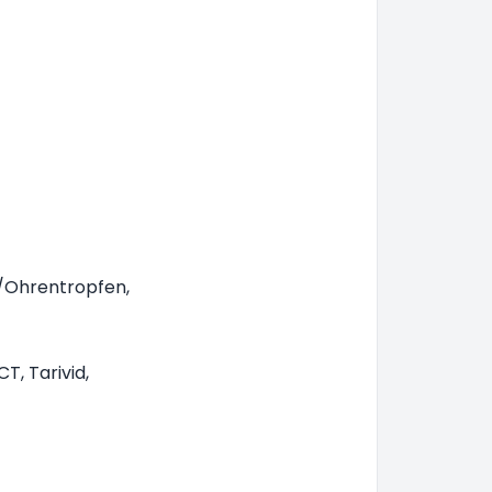
o/Ohrentropfen,
T, Tarivid,