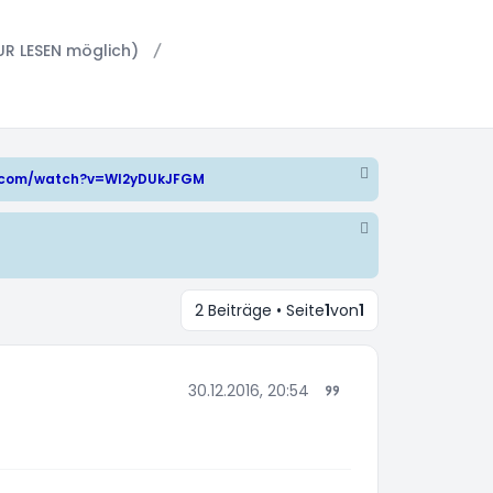
UR LESEN möglich)
e.com/watch?v=WI2yDUkJFGM
2 Beiträge • Seite
1
von
1
30.12.2016, 20:54