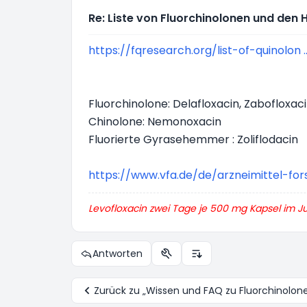
Re: Liste von Fluorchinolonen und de
https://fqresearch.org/list-of-quinolon .
Fluorchinolone: Delafloxacin, Zabofloxaci
Chinolone: Nemonoxacin
Fluorierte Gyrasehemmer : Zoliflodacin
https://www.vfa.de/de/arzneimittel-for
Levofloxacin zwei Tage je 500 mg Kapsel im Ju
Antworten
Themen-Optionen
Anzeige- und Sortierung
Zurück zu „Wissen und FAQ zu Fluorchinolon