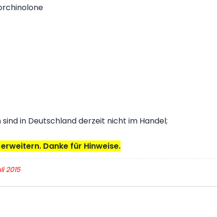
orchinolone
n sind in Deutschland derzeit nicht im Handel;
u erweitern. Danke für Hinweise.
li 2015