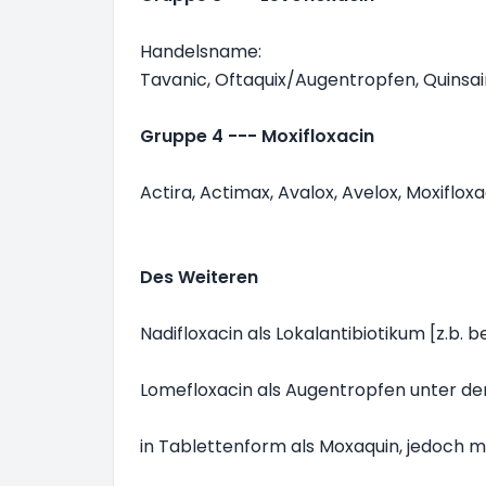
Handelsname:
Tavanic, Oftaquix/Augentropfen, Quinsair
Gruppe 4 --- Moxifloxacin
Actira, Actimax, Avalox, Avelox, Moxiflox
Des Weiteren
Nadifloxacin als Lokalantibiotikum [z.b.
Lomefloxacin als Augentropfen unter d
in Tablettenform als Moxaquin, jedoch 