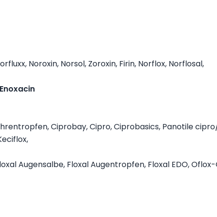
fluxx, Noroxin, Norsol, Zoroxin, Firin, Norflox, Norflosal,
 Enoxacin
hrentropfen, Ciprobay, Cipro, Ciprobasics, Panotile cipr
eciflox,
Floxal Augensalbe, Floxal Augentropfen, Floxal EDO, Oflox-C