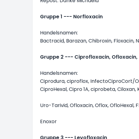
Repost: Danke Michaela
Gruppe 1 --- Norfloxacin
Handelsnamen:
Bactracid, Barazan, Chibroxin, Floxacin, Nor
Gruppe 2 --- Ciprofloxacin, Ofloxacin,
Handelsnamen:
Ciprodura, ciproflox, InfectoCiproCort/O
CiproHexal, Cipro 1A, ciprobeta, Ciloxan, K
Uro-Tarivid, Ofloxacin, Oflox, OfloHexal, 
Enoxor
Gruppe 3 --- Levofloxacin