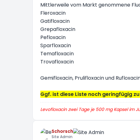
Mittlerweile vom Markt genommene Flu
Fleroxacin
Gatifloxacin
Grepafloxacin
Pefloxacin
Sparfloxacin
Temafloxacin
Trovafloxacin
Gemifloxacin, Prulifloxacin und Rufloxaci
Ggf. ist diese Liste noch geringfügig z
Levofloxacin zwei Tage je 500 mg Kapsel im Ju
Schorsch
Site Admin